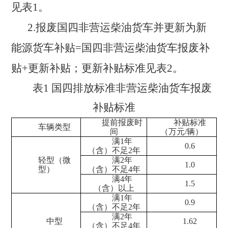
见表1。
2.报废国四非营运柴油货车并更新为新
能源货车补贴=国四非营运柴油货车报废补
贴+更新补贴；更新补贴标准见表2。
表
1 国四排放标准非营运柴油货车报废
补贴标准
提前报废时
补贴标准
车辆类型
间
（万元
/辆）
满
1年
0.6
（含）不足2年
轻型（微
满
2年
1.0
型）
（含）不足4年
满
4年
1.5
（含）以上
满
1年
0.9
（含）不足2年
满
2年
中型
1.62
（含）不足4年