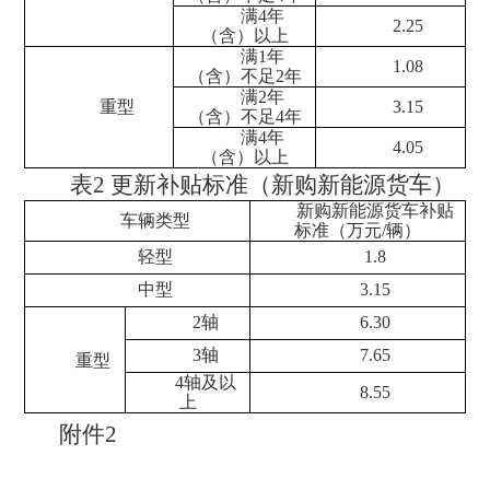
满
4年
2.25
（含）以上
满
1年
1.08
（含）不足2年
满
2年
重型
3.15
（含）不足4年
满
4年
4.05
（含）以上
表
2 更新补贴标准（新购新能源货车）
新购新能源货车补贴
车辆类型
标准（万元
/辆）
轻型
1.8
中型
3.15
2轴
6.30
3轴
7.65
重型
4轴及以
8.55
上
附件
2