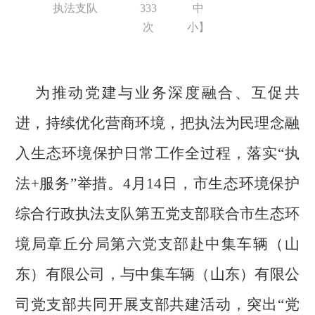
执法支队
333
中
次
小
】
为
推动党建与业务深度融合、互促共
进
，
持续优化营商环境，把
执法为民理念
融
入生态环境保护日常工作全过程，
落实
“
执
法
+服务
”
举措
。
4
月
14
日，市生态环境保护
综合行政执法支队第五党支部联合
市生态环
境局章丘分局第六党支部
赴
中集车辆（山
东）有限公司，与中集车辆（山东）有限公
司党支部共同
开展支部共建活动，
突出
“
党